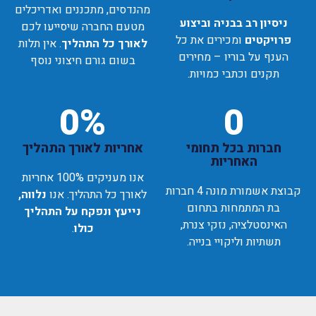
מהנדסים, מתכננים ואדריכלים
ניסיון רב בבניה וביצוע
מטעם החברה שיסייעו לכם
פרויקטים
ומכירים את כל
לאורך כל התהליך
. אין תלות
הענף על בוריו – מחירים
בשום גורם חיצוני נוסף
תקנים וכתבי כמויות.
0
%
0
חברות בכל תחומי
אחריות לאורך התהליך
האחריות
אנו מעניקים 100% אחריות
קבוצת אשמורת מונה 4 חברות
לאורך כל התהליך. אנו
נלווה,
בת המתמחות בתחום
נייעץ ונפקח על התהליך
האינסטלציה, נזקי צנרת,
כולו
.
תשתיות וליקויי בנייה.