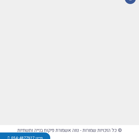
© כל הזכויות שמורות - נווה אשמורת פיקוח בנייה ותשתיות
חייגו 054-4877927