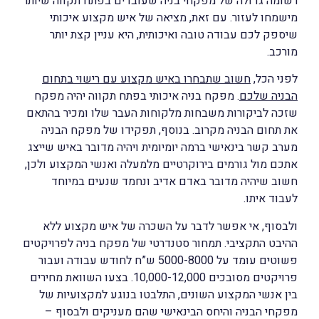
רשומה גדולה של מפקחי בניה שעובדים בפתח תקווה שיותר
מישמחו לעזור. עם זאת, מציאה של איש מקצוע איכותי
שיספק לכם עבודה טובה ואיכותית, היא עניין קצת יותר
מורכב.
לפני הכל,
חשוב שתבחרו באיש מקצוע עם רישוי בתחום
הבניה שלכם
. מפקח בניה איכותי בפתח תקווה יהיה מפקח
שזכה לביקורות משבחות מלקוחות העבר שלו ומכיר בהתאם
את תחום הבניה מקרוב. בנוסף, תפקידו של מפקח הבניה
מערב קשר בינאישי ברמה יומיומית ויהיה מדובר באיש שייצג
אתכם מול גורמים בירוקרטיים מלמעלה ואנשי המקצוע ולכן,
חשוב שיהיה מדובר באדם אדיב ונחמד שנעים במיוחד
לעבוד איתו.
ולבסוף, אי אפשר לדבר על השכרה של איש מקצוע ללא
ההיבט התקציבי. תמחור סטנדרטי של מפקח בניה לפרויקטים
פשוטים עומד על 5000-8000 ש”ח לחודש עבודה ועבור
פרויקטים מסובכים 10,000-12,000. בצעו השוואת מחירים
בין אנשי המקצוע השונים, התלבטו בנוגע למקצועיות של
מפקחי הבניה והיחס הבינאישי שהם מעניקים ולבסוף –